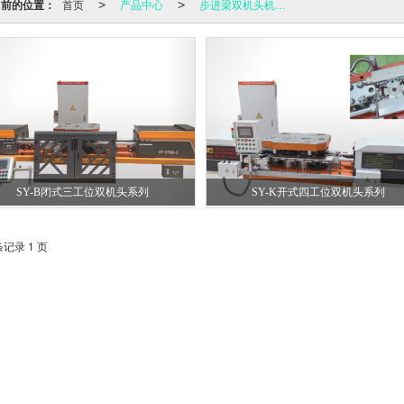
当前的位置：
首页
产品中心
步进梁双机头机械手
>
>
SY-B闭式三工位双机头系列
SY-K开式四工位双机头系列
条记录 1 页