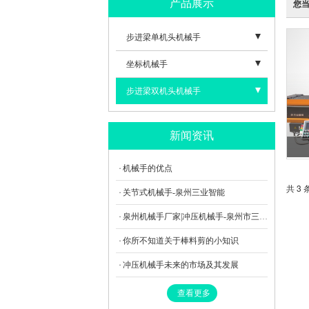
产品展示
您
步进梁单机头机械手
- 开式三工位机械手
坐标机械手
- 闭式三工位机械手
- 二坐标机械手
步进梁双机头机械手
- 三坐标机械手
- 闭式步进梁四工位机械手
新闻资讯
- 开式步进梁四工位机械手
机械手的优点
- 闭式步进梁三工位机械手
共 3 
关节式机械手-泉州三业智能
- 开式步进梁三工位机械手
泉州机械手厂家|冲压机械手-泉州市三业智能科技有限公司
你所不知道关于棒料剪的小知识
冲压机械手未来的市场及其发展
查看更多