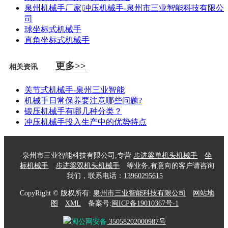
泉州机械手厂家|冲压机械手-泉州市三业智能科技有限公
司
球坐标式机械手
直角坐标式机械手
更多>>
相关资讯
关节式机械手-泉州三业智能
机械手日常保养要注意哪些问题?
锻压机械手有哪几种分类？
冲压机械手投入生产中的优势特点
泉州市三业智能科技有限公司,专营
步进梁单机头机械手
坐
标机械手
步进梁双机头机械手
等业务,有意向的客户请咨询
我们，联系电话：
13960295615
CopyRight © 版权所有:
泉州市三业智能科技有限公司
网站地
图
XML
备案号:
闽ICP备19010367号-1
闽公网安备
35058202000987号