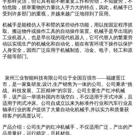
手那样灵活，但它具有能不断重复工作和劳动，不知疲劳，不
怕危险，抓举重物的力量比人手力大的特点，因此，机械手已
受到许多部门的重视，并越来越广泛地得到了应用。
机械手是能模仿人手和臂的某些动作功能，用以按固定程序抓
取、搬运物件或操作工具的自动操作装置。机械手是早出现的
工业机器人，也是早出现的现代机器人，它可代替人的繁重劳
动以实现生产的机械化和自动化，能在有害环境下操作以保护
人身安全，因而广泛应用于机械制造、冶金、电子、轻工和原
子能等部门。
泉州三业智能科技有限公司位于全国百强市
——
福建晋江
市，是一家集研发
,
设计
,
生产销售为一体的公司。公司秉承
“
挑
战、科技发展、工匠精神
”
的宗旨。公司主要生产红冲机械
手，该产品一举填补国内市场空白，不仅适用于开式冲床，且
适用于闭式冲床。公司自成立以来为标准件行业和汽车行业及
轴承行业的客户提供了大量自动化机械手
,
并以实力和质量获
得客户的高度认可。
产品介绍：公司生产的红冲机械手，不仅适用广泛，产出的产
品质量好，运行稳定，且耗材低。